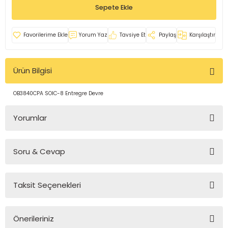
Sepete Ekle
rleri
e
azları
Yorum Yaz
Tavsiye Et
Paylaş
Karşılaştır
Ürün Bilgisi
OB3840CPA SOIC-8 Entregre Devre
Yorumlar
Soru & Cevap
Bu ürüne ilk yorumu siz yapın!
Taksit Seçenekleri
Yorum Yaz
Ürün hakkında henüz soru sorulmamış.
Önerileriniz
Soru Sor