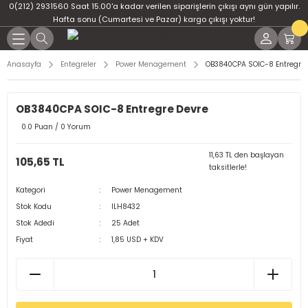
0(212) 2931560 Saat 15.00'a kadar verilen siparişlerin çıkışı aynı gün yapılır.
Geri Dön
Geri Dön
Geri Dön
Geri Dön
Geri Dön
Geri Dön
Hafta sonu (Cumartesi ve Pazar) kargo çıkışı yoktur!
er
ponent
u
i
Anasayfa
Entegreler
Power Menagement
OB3840CPA SOIC-8 Entregre 
ment
ndansatör
bloları
 Led
Yeni
OB3840CPA SOIC-8 Entregre Devre
tör
tc
leri
0.0 Puan / 0 Yorum
ör
dansatör
11,63 TL den başlayan
105,65 TL
taksitlerle!
ar
atörler
Kategori
Power Menagement
Stok Kodu
ILH8432
Dirençler
il
Stok Adedi
25 Adet
Fiyat
1,85 USD + KDV
r
ları