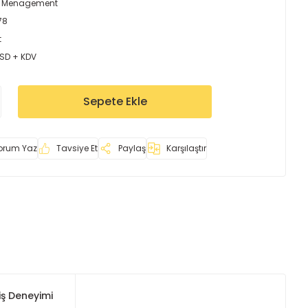
r Menagement
78
t
USD + KDV
Sepete Ekle
orum Yaz
Tavsiye Et
Paylaş
Karşılaştır
iş Deneyimi