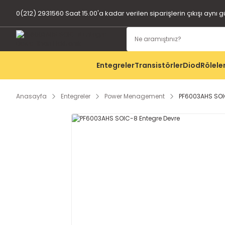
0(212) 2931560 Saat 15.00'a kadar verilen siparişlerin çıkışı aynı 
Entegreler
Transistörler
Diod
Rölele
Anasayfa
Entegreler
Power Menagement
PF6003AHS SOI