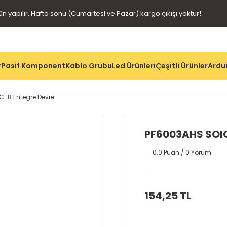
gün yapılır. Hafta sonu (Cumartesi ve Pazar) kargo çıkışı yoktur!
r
Pasif Komponent
Kablo Grubu
Led Ürünleri
Çeşitli Ürünler
Ardui
C-8 Entegre Devre
PF6003AHS SOIC
0.0 Puan / 0 Yorum
154,25 TL