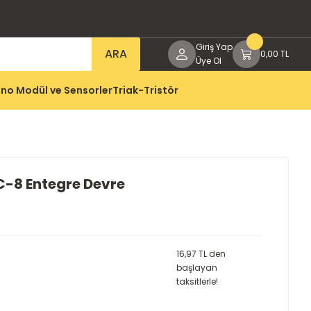
Giriş Yap
ARA
0,00 TL
Üye Ol
no Modül ve Sensorler
Triak-Tristör
-8 Entegre Devre
16,97 TL den
başlayan
taksitlerle!