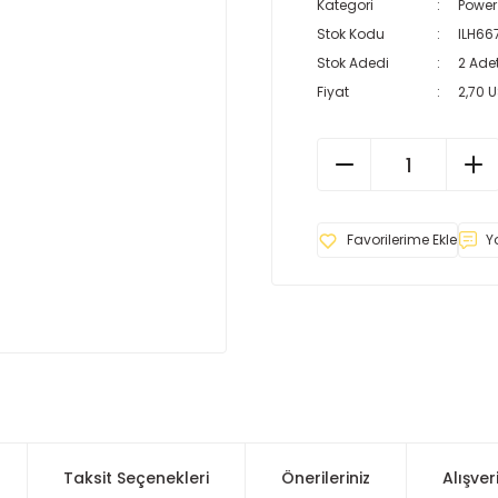
Kategori
Powe
Stok Kodu
ILH66
Stok Adedi
2 Ade
Fiyat
2,70 
Y
Taksit Seçenekleri
Önerileriniz
Alışver