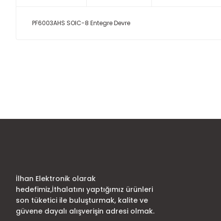
PF6003AHS SOIC-8 Entegre Devre
Bu ürünün fiyat bilgisi, resim, ürün açıklamalarında ve diğer
Görüş ve önerileriniz için teşekkür ederiz.
Ürün resmi kalitesiz, bozuk veya görüntülenemiyor.
Ürün açıklamasında eksik bilgiler bulunuyor.
Ürün bilgilerinde hatalar bulunuyor.
Ürün fiyatı diğer sitelerden daha pahalı.
Bu ürüne benzer farklı alternatifler olmalı.
İlhan Elektronik olarak
hedefimiz,İthalatını yaptığımız ürünleri
son tüketici ile buluşturmak, kalite ve
güvene dayalı alışverişin adresi olmak.