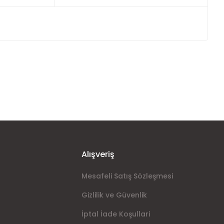
ımıza iletebilirsiniz.
Alışveriş
Mesafeli Satış Sözleşmesi
Gizlilik ve Güvenlik
İptal İade Koşullari