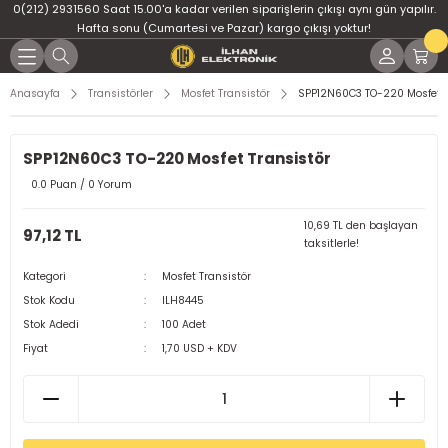
0(212) 2931560 Saat 15.00'a kadar verilen siparişlerin çıkışı aynı gün yapılır.
Geri Dön
Geri Dön
Geri Dön
Geri Dön
Geri Dön
Geri Dön
Hafta sonu (Cumartesi ve Pazar) kargo çıkışı yoktur!
er
ponent
u
i
Anasayfa
Transistörler
Mosfet Transistör
SPP12N60C3 TO-220 Mosfet T
ment
ndansatör
bloları
 Led
Yeni
SPP12N60C3 TO-220 Mosfet Transistör
tör
tc
leri
0.0 Puan / 0 Yorum
ör
dansatör
10,69 TL den başlayan
97,12 TL
taksitlerle!
ar
atörler
Kategori
Mosfet Transistör
Stok Kodu
ILH8445
Dirençler
il
Stok Adedi
100 Adet
Fiyat
1,70 USD + KDV
r
ları