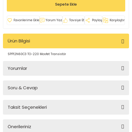
Sepete Ekle
rleri
e
azları
Yorum Yaz
Tavsiye Et
Paylaş
Karşılaştır
Ürün Bilgisi
SPP12N60C3 TO-220 Mosfet Transistör
Yorumlar
Soru & Cevap
Bu ürüne ilk yorumu siz yapın!
Taksit Seçenekleri
Yorum Yaz
Ürün hakkında henüz soru sorulmamış.
Önerileriniz
Soru Sor