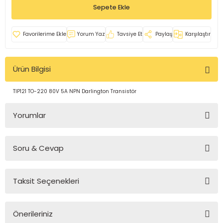
Sepete Ekle
rleri
e
azları
Yorum Yaz
Tavsiye Et
Paylaş
Karşılaştır
Ürün Bilgisi
TIP121 TO-220 80V 5A NPN Darlington Transistör
Yorumlar
Soru & Cevap
Bu ürüne ilk yorumu siz yapın!
Taksit Seçenekleri
Yorum Yaz
Ürün hakkında henüz soru sorulmamış.
Önerileriniz
Soru Sor